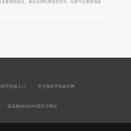
以及重置技能点。通过合理利用这些方法，玩家可以更快地提
授权手机版入口
官方授权手机版官网
美高梅(MGM)中国官方网站