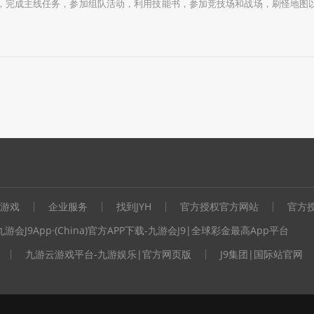
，完成主线任务，参加组队活动，利用技能书，参加竞技场和战场，刷怪地图
游戏
企业服务
找到JYH
官方授权官方网站
官方
九游会J9App·(China)官方APP下载-九游会J9|全球彩金最高App平台
九游云游戏平台-九游娱乐|官方网页版
J9集团|国际站官网