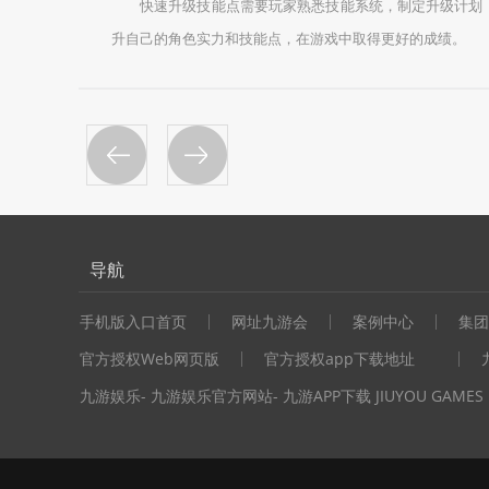
快速升级技能点需要玩家熟悉技能系统，制定升级计划
升自己的角色实力和技能点，在游戏中取得更好的成绩。
导航
手机版入口首页
网址九游会
案例中心
集团
官方授权Web网页版
官方授权app下载地址
九游娱乐- 九游娱乐官方网站- 九游APP下载 JIUYOU GAMES