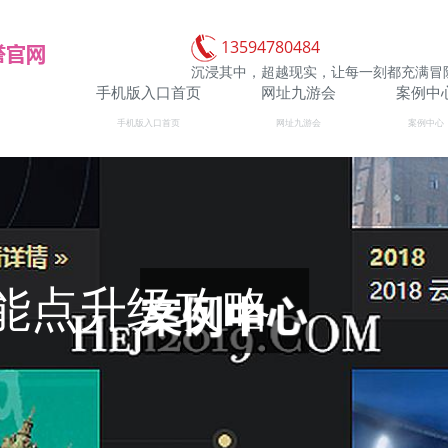
13594780484
沉浸其中，超越现实，让每一刻都充满冒
手机版入口首页
网址九游会
案例中
手机版入口首页
网址九游会
案例中心
能点升级攻略