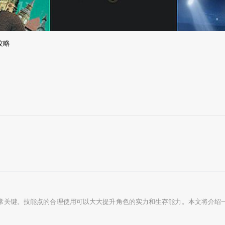
攻略
常关键。技能点的合理使用可以大大提升角色的实力和生存能力。本文将介绍