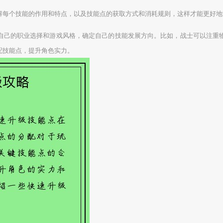
解每个技能的作用和特点，以及技能点的获取方式和消耗规则，这样才能更好地
自己的职业选择和游戏风格，确定自己的技能发展方向。比如，战士可以注重
配技能点，提升角色实力。