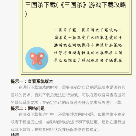
提示一：查看系统版本
在进行下载游戏的时候，需要先确定自己的系统版本是否符合
游戏的要求。否则下载后无法进行游戏。可以在游戏官网查看游戏
的最低系统要求，在确定自己的设备是否符合要求后再进行下载。
提示二：网络问题
在游戏下载和进行中，还需要注意网络问题。如果网络不稳定
或者下载速度过慢，会影响游戏的运行和下载进度。建议在进行游
戏或下载前，先检查网络状况并确保网络连接稳定。
结语