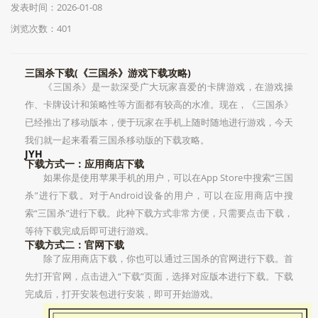
发表时间：2026-01-08
浏览次数：401
三国杀下载(《三国杀》游戏下载攻略)
《三国杀》是一款深受广大玩家喜爱的卡牌游戏，在游戏操
作、卡牌设计和策略性等方面都有较高的水准。现在，《三国杀》
已经推出了移动版本，便于玩家在手机上随时随地进行游戏，今天
我们就一起来看看三国杀移动版的下载攻略。
JYH
下载方式一：应用商店下载
如果你是使用苹果手机的用户，可以在App Store中搜索“三国
杀”进行下载。对于Android设备的用户，可以在应用商店中搜
索“三国杀”进行下载。此种下载方式非常方便，只需要点击下载，
等待下载完成后即可进行游戏。
下载方式二：官网下载
除了应用商店下载，你也可以通过三国杀的官网进行下载。首
先打开官网，点击进入“下载”页面，选择对应版本进行下载。下载
完成后，打开安装包进行安装，即可开始游戏。