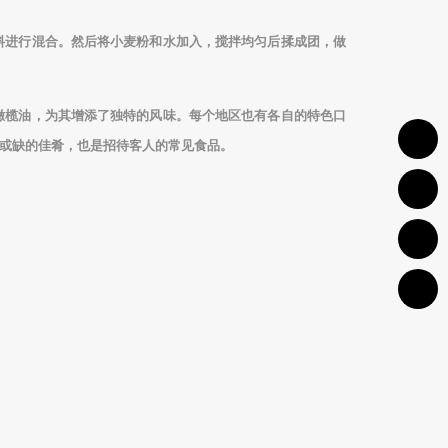
料进行混合。然后将小麦粉和水加入，搅拌均匀后揉成团，做
橄榄油，为其增添了独特的风味。每个地区也有各自的特色口
或缺的佳肴，也是招待客人的常见食品。
1