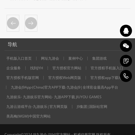
导航
手机版入口首页
网址九游会
案例中心
集团游戏
企业服务
找到JYH
官方授权官方网站
官方授权手机版入口
1
官方授权手机版官网
官方授权Web网页版
官方授权app下载地址
九游会J9App·(China)官方APP下载-九游会J9|全球彩金最高App平台
九游娱乐- 九游娱乐官方网站- 九游APP下载 JIUYOU GAMES
九游云游戏平台-九游娱乐|官方网页版
J9集团|国际站官网
美高梅(MGM)中国官方网站
Copyright©2024 J9九游会 (JYH)官方网站 - 权威信誉官网 版权所有
XML地图
网