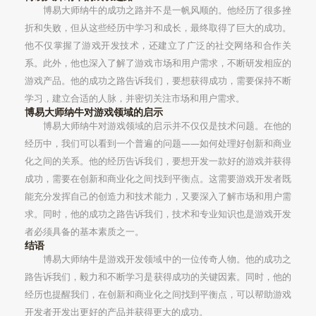
博易大师纳牛的成功之路并不是一帆风顺的。他经历了很多挫
折和失败，但从这些经历中学习和成长，最终取得了巨大的成功。
他不仅掌握了游戏开发技术，还建立了广泛的社交网络和合作关
系。此外，他也深入了解了游戏市场和用户需求，不断研发相应的
游戏产品。他的成功之路告诉我们，要想获得成功，需要保持不断
学习，建立合适的人脉，并密切关注市场和用户需求。
博易大师纳牛对游戏领域的启示
博易大师纳牛对游戏领域的启示并不仅仅是技术问题。在他的
经历中，我们可以看到一个普遍的问题——如何处理好创新和商业
化之间的关系。他的经历告诉我们，要想开发一款好的游戏并获得
成功，需要在创新和商业化之间找到平衡点。这需要游戏开发者既
能充分发挥自己的创造力和技术能力，又要深入了解市场和用户需
求。同时，他的成功之路告诉我们，技术和专业知识也是游戏开发
者必须具备的基本素质之一。
结语
博易大师纳牛是游戏开发领域中的一位传奇人物。他的成功之
路告诉我们，毅力和不断学习是获得成功的关键因素。同时，他的
经历也提醒我们，在创新和商业化之间找到平衡点，可以帮助游戏
开发者开发出更好的产品并获得更大的成功。